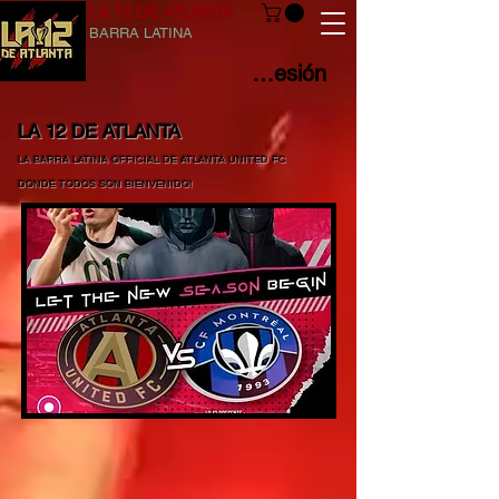
LA 12 DE ATLANTA
BARRA LATINA
Iniciar sesión
LA 12 DE ATLANTA
LA BARRA LATINA OFFICIAL DE
ATLANTA UNITED FC
DONDE TODOS SON BIENVENIDO!